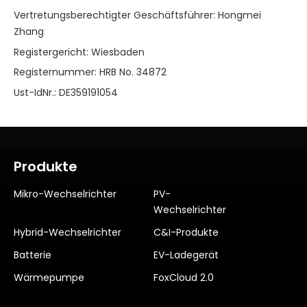
Vertretungsberechtigter Geschäftsführer: Hongmei
Zhang
Registergericht: Wiesbaden
Registernummer: HRB No. 34872
Ust-IdNr.: DE359191054
Produkte
Mikro-Wechselrichter
PV-
Wechselrichter
Hybrid-Wechselrichter
C&I-Produkte
Batterie
EV-Ladegerät
Wärmepumpe
FoxCloud 2.0