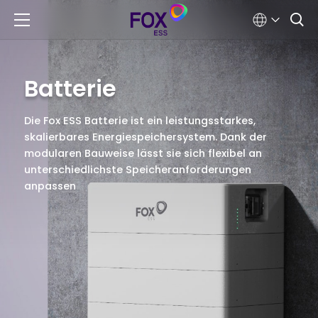
Batterie
Die Fox ESS Batterie ist ein leistungsstarkes,
skalierbares Energiespeichersystem. Dank der
modularen Bauweise lässt sie sich flexibel an
unterschiedlichste Speicheranforderungen
anpassen