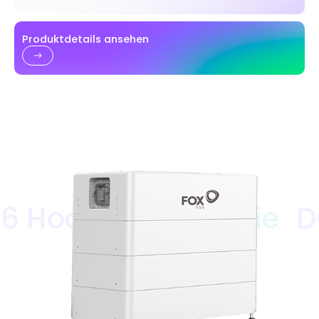
Produktdetails ansehen
ochvolt-Batterie
DQ6.