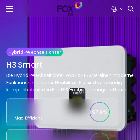
Hybrid-Wechselrichter
H3 Smart
Die Hybrid-Wechselrichter von Fox ESS vereinen moderne
Funktionen mit hoher Flexibilität. Sie sind vollständig
kompatibel mit den Fox ESS Hochspannungsbatterien.
97.9%
Max. Effizienz