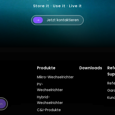
Store it · Use it · Live it
Jetzt kontaktieren
Produkte
Downloads
Ref
Sup
Mikro-Wechselrichter
Refe
PV-
Wechselrichter
Gara
Hybrid-
Kun
Wechselrichter
en
C&I-Produkte