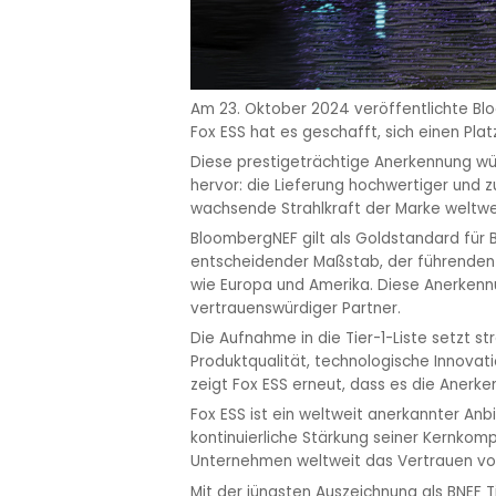
Am 23. Oktober 2024 veröffentlichte Bloo
Fox ESS hat es geschafft, sich einen Pla
Diese prestigeträchtige Anerkennung wü
hervor: die Lieferung hochwertiger und
wachsende Strahlkraft der Marke weltwe
BloombergNEF gilt als Goldstandard für B
entscheidender Maßstab, der führenden 
wie Europa und Amerika. Diese Anerkennu
vertrauenswürdiger Partner.
Die Aufnahme in die Tier-1-Liste setzt 
Produktqualität, technologische Innovatio
zeigt Fox ESS erneut, dass es die Anerk
Fox ESS ist ein weltweit anerkannter Anb
kontinuierliche Stärkung seiner Kernkom
Unternehmen weltweit das Vertrauen vo
Mit der jüngsten Auszeichnung als BNEF T