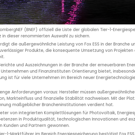
mbergNEF (BNEF) offiziell die Liste der globalen Tier-1-Energiespei
tz in dieser renommierten Auswahl zu sichern.
rdigt die außergewöhnliche Leistung von Fox ESS in der Branche 
 zuverlässiger Produkte, die konsequente Umsetzung von Projekten
it.
erichte und Auszeichnungen in der Branche der erneuerbaren Energien
Unternehmen und Finanzinstituten Orientierung bietet, insbeson
ng ist für viele Unternehmen im Bereich neuer Energietechnologien
strenge Anforderungen voraus: Hersteller müssen außergewöhnliche
n, Markteinfluss und finanzielle Stabilität nachweisen. Mit der Plat
ennung maßgeblicher Brancheninstitutionen verdient hat.
ieter von integrierten Komplettlösungen für Photovoltaik, Energie
petenzen in Produktqualität, technologischen Innovationen und e
n Kunden und Partnern gewonnen.
ier-1-Marktführer im Bereich Energiespeicherung bestätigt Fox ESS